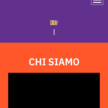
G
r
o
|
CHI SIAMO