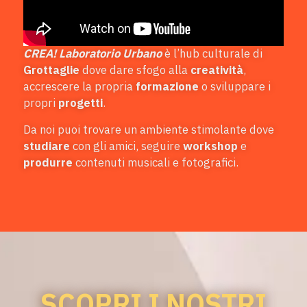
CREA! Laboratorio Urbano
è l’hub culturale di
Grottaglie
dove dare sfogo alla
creatività
,
accrescere la propria
formazione
o sviluppare i
propri
progetti
.
Da noi puoi trovare un ambiente stimolante dove
studiare
con gli amici, seguire
workshop
e
produrre
contenuti musicali e fotografici.
SCOPRI I NOSTRI