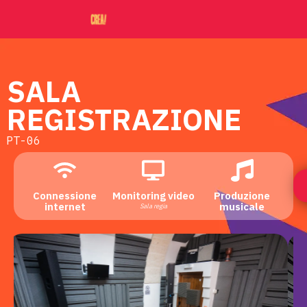
SALA
REGISTRAZIONE
PT-06
Connessione
Monitoring video
Produzione
internet
musicale
Sala regia