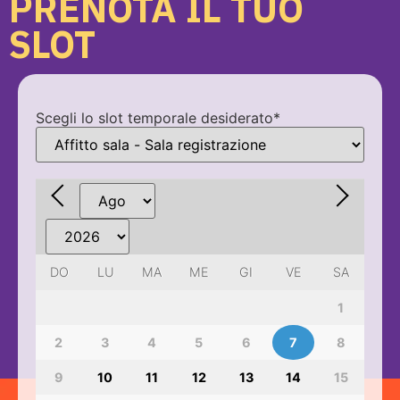
PRENOTA IL TUO
SLOT
Scegli lo slot temporale desiderato
*
DO
LU
MA
ME
GI
VE
SA
1
2
3
4
5
6
7
8
9
10
11
12
13
14
15