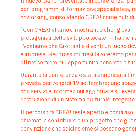
Il nuovo piano, presentato in conferenza, pu
con programmi di formazione specialistica, res
coworking, consolidando CREA! come hub di rif
“Con CREA! stiamo dimostrando che i giovani n
protagonisti dello sviluppo locale” – ha dich
“Vogliamo che Grottaglie diventi un luogo do
e impresa. Nei prossimi mesi lavoreremo per a
offrire sempre più opportunità concrete a tutt
Durante la conferenza è stata annunciata l’
prevista per venerdì 19 settembre: uno spazi
con servizi e informazioni aggiornate su eventi,
costruzione di un sistema culturale integrato 
Il percorso di CREA! resta aperto e condiviso: i
chiamati a contribuire a un progetto che guar
convinzione che soloinsieme si possano generar