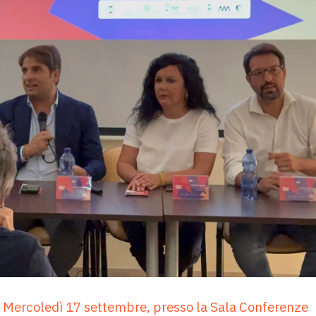
Al CREA! di Grottaglie…
29 Novembre 2024
Prosegue il percorso di consultazione
pubblica per la definizione della prima
legge sulle Politiche Giovanili della
Regione Puglia all’interno dell’avviso…
Leggi altro
o. Mercoledì 17 settembre, presso la Sala Conferenze