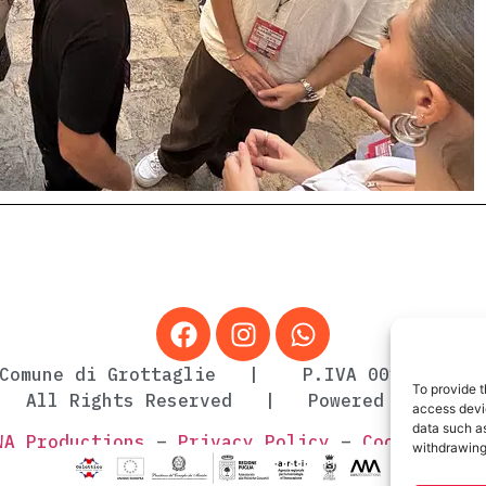
Comune di Grottaglie | P.IVA 0011738073
To provide t
| All Rights Reserved | Powered by
Uff. 
access devic
data such as
WA Productions
–
Privacy Policy
–
Cookie Poli
withdrawing