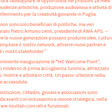
nta a raddoppiare le opportunità nei prossimi 18 mesi
idenze artistiche, produzione audiovisiva e attività di
erimento per la creatività giovanile in Puglia.
on sono solo beneficiari di politiche, ma veri
iarato Pietro Antonio Lenti, presidente di AWA APS. –
ve le nuove generazioni possano produrre idee, cultur
mpliare il nostro network, attrarre nuovi partner e
i i nostri stakeholder”
imminente inaugurazione di
“
HI! Welcome Point”,
o moderno di prima accoglienza turistica, attrezzato
 mostre e attività in città. Un passo ulteriore nella
e accessibile.
stituzioni, cittadini, giovani e associazioni sono
da avanti con entusiasmo e visione strategica, nella
e risultati concreti e funzionali.